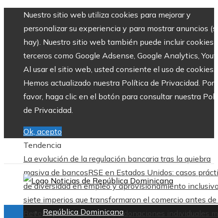
Nuestro sitio web utiliza cookies para mejorar y
personalizar su experiencia y para mostrar anuncios (si
hay). Nuestro sitio web también puede incluir cookies 
terceros como Google Adsense, Google Analytics, Yout
Al usar el sitio web, usted consiente el uso de cookies.
Hemos actualizado nuestra Política de Privacidad. Por
favor, haga clic en el botón para consultar nuestra Polí
de Privacidad.
Ok, acepto
Tendencia
La evolución de la regulación bancaria tras la quiebra
masiva de bancos
RSE en Estados Unidos: casos práct
de diversidad en empleo y aprovisionamiento inclusiv
siete imperios que transformaron el comercio antes de 
República Dominicana
Revolución Industrial
Las 15 donaciones individuales 