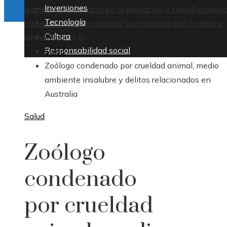
Inversiones
grandes y su impacto en la educación y salud
Estrategi
Tecnología
innovadoras para impulsar la economía azul en Belice
Cultura
Inicio
jueves, agosto 6
Responsabilidad social
Salud
Zoólogo condenado por crueldad animal, medio
ambiente insalubre y delitos relacionados en
Australia
Salud
Zoólogo
condenado
por crueldad