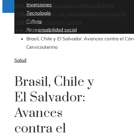
Inversiones
Man: Brand New Day para el destino de Peter
Tecnología
Parker
Montenegro y la vulnerabilidad fiscal ante la
Cultura
Inicio
concentración turística costera
Responsabilidad social
Salud
domingo, agosto 9
Brasil, Chile y El Salvador: Avances contra el Cán
Cervicouterino
Salud
Brasil, Chile y
El Salvador:
Avances
contra el