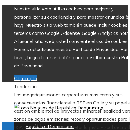
Nuestro sitio web utiliza cookies para mejorar y
personalizar su experiencia y para mostrar anuncios (si
hay). Nuestro sitio web también puede incluir cookies 
terceros como Google Adsense, Google Analytics, Yout
Al usar el sitio web, usted consiente el uso de cookies.
Hemos actualizado nuestra Política de Privacidad. Por
favor, haga clic en el botón para consultar nuestra Polí
de Privacidad.
Ok, acepto
Tendencia
Las megadquisiciones corporativas más caras y sus
consecuencias financieras
La RSE en Chile y su papel 
gestión ambiental de proyectos mineros
Fiscalidad ver
zonas de bajas emisiones: retos y oportunidades para 
República Dominicana
RSC en Bélgica
Cómo interpretar la pista visual de Spid