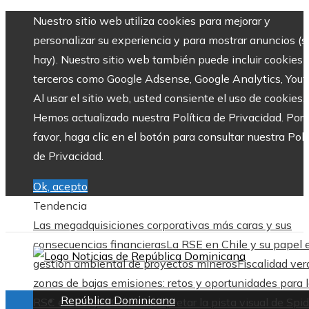
Nuestro sitio web utiliza cookies para mejorar y
personalizar su experiencia y para mostrar anuncios (si
hay). Nuestro sitio web también puede incluir cookies 
terceros como Google Adsense, Google Analytics, Yout
Al usar el sitio web, usted consiente el uso de cookies.
Hemos actualizado nuestra Política de Privacidad. Por
favor, haga clic en el botón para consultar nuestra Polí
de Privacidad.
Ok, acepto
Tendencia
Las megadquisiciones corporativas más caras y sus
consecuencias financieras
La RSE en Chile y su papel 
gestión ambiental de proyectos mineros
Fiscalidad ver
zonas de bajas emisiones: retos y oportunidades para 
República Dominicana
RSC en Bélgica
Cómo interpretar la pista visual de Spid