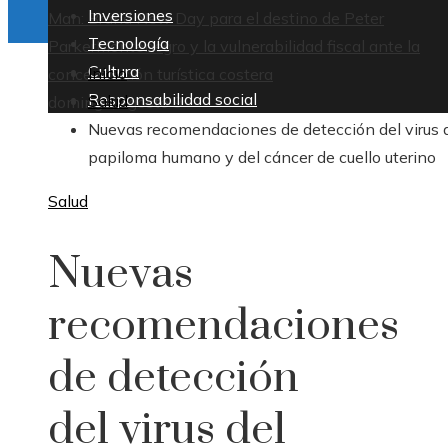
Inversiones
Man: Brand New Day para el destino de Peter
Tecnología
Parker
Montenegro y la vulnerabilidad fiscal ante la
Cultura
Inicio
concentración turística costera
Responsabilidad social
Salud
domingo, agosto 9
Nuevas recomendaciones de detección del virus 
papiloma humano y del cáncer de cuello uterino
Salud
Nuevas
recomendaciones
de detección
del virus del