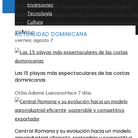
Inversiones
original
La evolución de la regulación bancaria tras la
Tecnología
quiebra masiva de bancos
RSE en Estados Unidos: cas
Cultura
prácticos de diversidad en empleo y aprovisionamient
Responsabilidad social
inclusivo
ACTUALIDAD DOMINICANA
viernes, agosto 7
Las 15 playas más espectaculares de las costas
dominicanas
Otilia Adame Luevano
Hace 7 días
Central Romana y su evolución hacia un modelo
agroindustrial eficiente, sostenible y competitivo