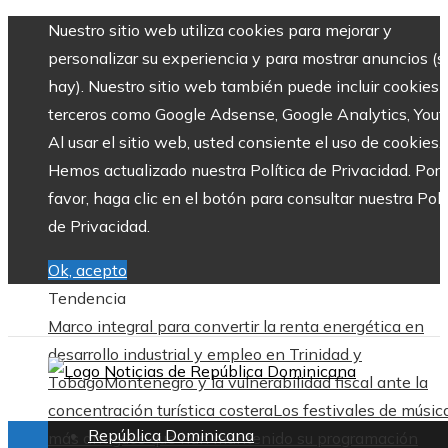
Nuestro sitio web utiliza cookies para mejorar y
personalizar su experiencia y para mostrar anuncios (si
hay). Nuestro sitio web también puede incluir cookies 
terceros como Google Adsense, Google Analytics, Yout
Al usar el sitio web, usted consiente el uso de cookies.
Hemos actualizado nuestra Política de Privacidad. Por
favor, haga clic en el botón para consultar nuestra Polí
de Privacidad.
Ok, acepto
Tendencia
Marco integral para convertir la renta energética en
desarrollo industrial y empleo en Trinidad y
Tobago
Montenegro y la vulnerabilidad fiscal ante la
concentración turística costera
Los festivales de músic
República Dominicana
más antiguos que han mantenido su programación