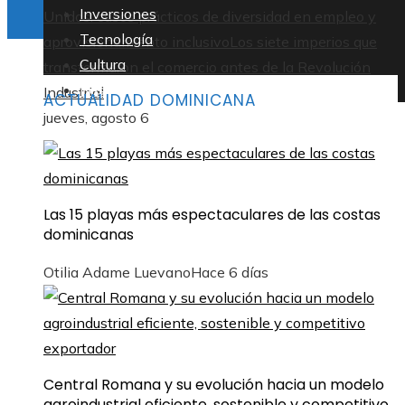
Inversiones
Unidos: casos prácticos de diversidad en empleo y
Tecnología
aprovisionamiento inclusivo
Los siete imperios que
Cultura
transformaron el comercio antes de la Revolución
Responsabilidad social
Industrial
ACTUALIDAD DOMINICANA
jueves, agosto 6
Las 15 playas más espectaculares de las costas
dominicanas
Otilia Adame Luevano
Hace 6 días
Central Romana y su evolución hacia un modelo
agroindustrial eficiente, sostenible y competitivo