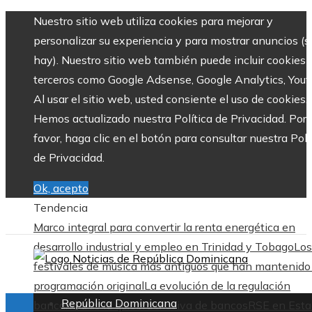
Nuestro sitio web utiliza cookies para mejorar y
personalizar su experiencia y para mostrar anuncios (si
hay). Nuestro sitio web también puede incluir cookies 
terceros como Google Adsense, Google Analytics, Yout
Al usar el sitio web, usted consiente el uso de cookies.
Hemos actualizado nuestra Política de Privacidad. Por
favor, haga clic en el botón para consultar nuestra Polí
de Privacidad.
Ok, acepto
Tendencia
Marco integral para convertir la renta energética en
desarrollo industrial y empleo en Trinidad y Tobago
Los
festivales de música más antiguos que han mantenido
programación original
La evolución de la regulación
República Dominicana
bancaria tras la quiebra masiva de bancos
RSE en Esta