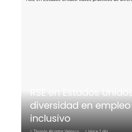
RSE en Estados Unidos
diversidad en empleo
inclusivo
Thomás Alcantar Velasco
Hace 1 día