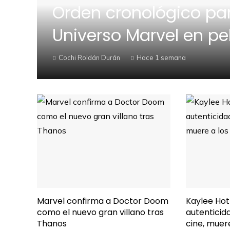
Orden cronológico par
Universo Marvel en pel
Cochi Roldán Durán
Hace 1 semana
Marvel confirma a Doctor Doom
Kaylee Hott
como el nuevo gran villano tras
autenticid
Thanos
cine, muere