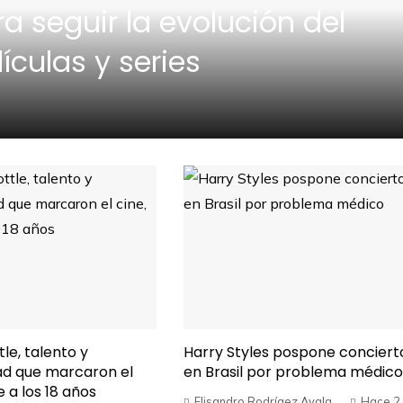
a seguir la evolución del
ículas y series
le, talento y
Harry Styles pospone conciert
ad que marcaron el
en Brasil por problema médico
 a los 18 años
Elisandro Rodrígez Ayala
Hace 2