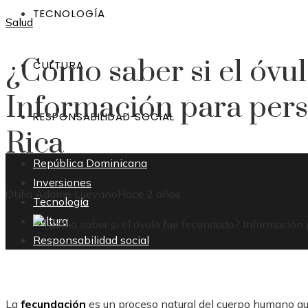
TECNOLOGÍA
Salud
¿Cómo saber si el óvu
CULTURA
Información para per
RESPONSABILIDAD SOCIAL
Rica
República Dominicana
Inversiones
Otilia Adame Luevano
Hace 2 años
Tecnología
Cultura
Responsabilidad social
La
fecundación
es un proceso natural del cuerpo humano que