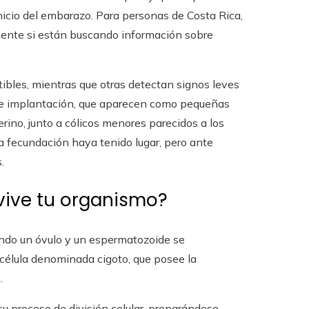
inicio del embarazo. Para personas de Costa Rica,
ente si están buscando información sobre
tibles, mientras que otras detectan signos leves
 de implantación, que aparecen como pequeñas
erino, junto a cólicos menores parecidos a los
a fecundación haya tenido lugar, pero ante
.
vive tu organismo?
ando un óvulo y un espermatozoide se
célula denominada cigoto, que posee la
.
su proceso de división celular, preparándose