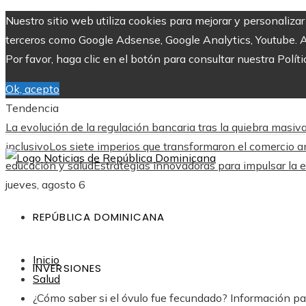
Nuestro sitio web utiliza cookies para mejorar y personaliza
terceros como Google Adsense, Google Analytics, Youtube. Al 
Por favor, haga clic en el botón para consultar nuestra Políti
Ok, acepto
Tendencia
La evolución de la regulación bancaria tras la quiebra masi
inclusivo
Los siete imperios que transformaron el comercio an
educación y salud
Estrategias innovadoras para impulsar la 
jueves, agosto 6
REPÚBLICA DOMINICANA
Inicio
INVERSIONES
Salud
¿Cómo saber si el óvulo fue fecundado? Información p