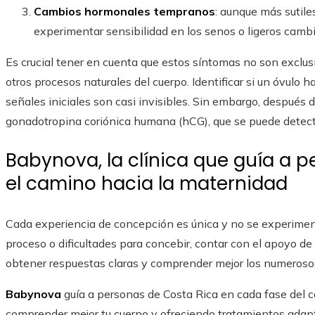
Cambios hormonales tempranos
: aunque más sutile
experimentar sensibilidad en los senos o ligeros camb
Es crucial tener en cuenta que estos síntomas no son exclu
otros procesos naturales del cuerpo. Identificar si un óvulo 
señales iniciales son casi invisibles. Sin embargo, después 
gonadotropina coriónica humana (hCG), que se puede detec
Babynova, la clínica que guía a 
el camino hacia la maternidad
Cada experiencia de concepción es única y no se experimen
proceso o dificultades para concebir, contar con el apoyo de
obtener respuestas claras y comprender mejor los numeroso
Babynova
guía a personas de Costa Rica en cada fase del c
comprender mejor tu cuerpo y ofreciendo tratamientos adap