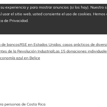
r su experiencia y para mostrar anuncios (si los hay). Nuestro 
usar el sitio web, usted consiente el uso de cookies. Hemos a
ca de Privacidad.
va de bancos
RSE en Estados Unidos: casos prácticos de diver
tes de la Revolución Industrial
Las 15 donaciones individuale
economía azul en Belice
ara personas de Costa Rica