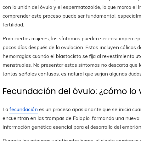
con la unión del óvulo y el espermatozoide, lo que marca el 
comprender este proceso puede ser fundamental, especialm
fertilidad.
Para ciertas mujeres, los síntomas pueden ser casi impercep
pocos días después de la ovulación. Estos incluyen cólicos
hemorragias cuando el blastocisto se fija al revestimiento ut
menstruales. No presentar estos síntomas no descarta que l
tantas señales confusas, es natural que surjan algunas dudas
Fecundación del óvulo: ¿cómo lo 
La
fecundación
es un proceso apasionante que se inicia cu
encuentran en las trompas de Falopio, formando una nueva 
información genética esencial para el desarrollo del embrión
Durante las primeras veinticuatro horas, el cigoto comienza 