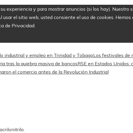
r su experiencia y para mostrar anuncios (si los hay). Nuestro 
usar el sitio web, usted consiente el uso de cookies. Hemos a
ca de Privacidad.
llo industrial y empleo en Trinidad y Tobago
Los festivales de
ria tras la quiebra masiva de bancos
RSE en Estados Unidos: c
maron el comercio antes de la Revolución Industrial
rilonitrilo.