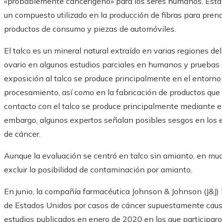
«probablemente cancerígeno» para los seres humanos. Esta cla
un compuesto utilizado en la producción de fibras para prend
productos de consumo y piezas de automóviles.
El talco es un mineral natural extraído en varias regiones d
ovario en algunos estudios parciales en humanos y pruebas 
exposición al talco se produce principalmente en el entorno
procesamiento, así como en la fabricación de productos que l
contacto con el talco se produce principalmente mediante el
embargo, algunos expertos señalan posibles sesgos en los 
de cáncer.
Aunque la evaluación se centró en talco sin amianto, en m
excluir la posibilidad de contaminación por amianto.
En junio, la compañía farmacéutica Johnson & Johnson (J&J) 
de Estados Unidos por casos de cáncer supuestamente causado
estudios publicados en enero de 2020 en los que participa