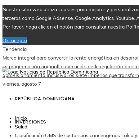
Nuestro sitio web utiliza cookies para mejorar y personaliza
terceros como Google Adsense, Google Analytics, Youtube. Al 
Por favor, haga clic en el botón para consultar nuestra Políti
Ok, acepto
Tendencia
Marco integral para convertir la renta energética en desarro
su programación original
La evolución de la regulación banca
aprovisionamiento inclusivo
Los siete imperios que transfor
viernes, agosto 7
REPÚBLICA DOMINICANA
Inicio
INVERSIONES
Salud
Clasificación OMS de sustancias cancerígenas: talco y ac