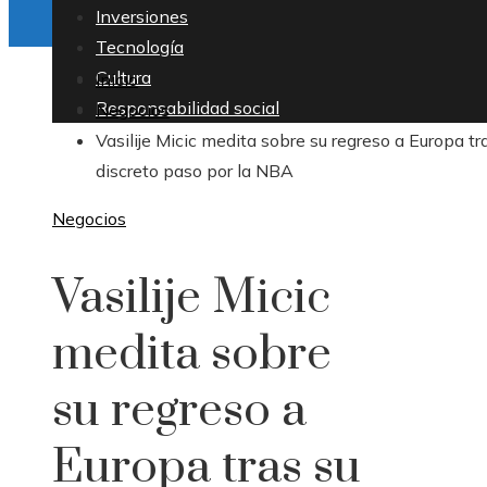
Inversiones
Tecnología
Cultura
Inicio
Responsabilidad social
Negocios
Vasilije Micic medita sobre su regreso a Europa tr
discreto paso por la NBA
Negocios
Vasilije Micic
medita sobre
su regreso a
Europa tras su