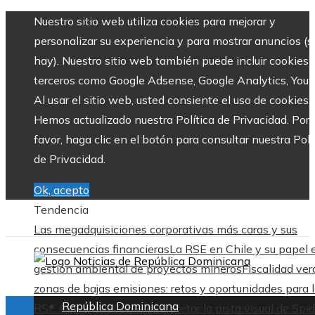
Nuestro sitio web utiliza cookies para mejorar y
personalizar su experiencia y para mostrar anuncios (si
hay). Nuestro sitio web también puede incluir cookies 
terceros como Google Adsense, Google Analytics, Yout
Al usar el sitio web, usted consiente el uso de cookies.
Hemos actualizado nuestra Política de Privacidad. Por
favor, haga clic en el botón para consultar nuestra Polí
de Privacidad.
Ok, acepto
Tendencia
Las megadquisiciones corporativas más caras y sus
consecuencias financieras
La RSE en Chile y su papel 
gestión ambiental de proyectos mineros
Fiscalidad ver
zonas de bajas emisiones: retos y oportunidades para 
República Dominicana
RSC en Bélgica
Cómo interpretar la pista visual de Spid