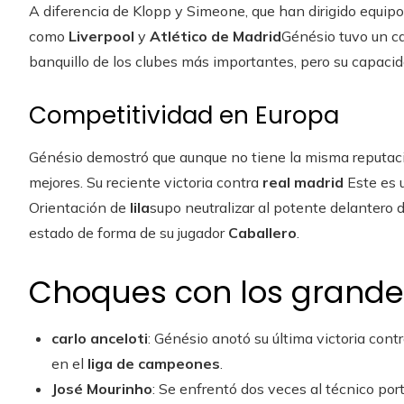
A diferencia de Klopp y Simeone, que han dirigido equipo
como
Liverpool
y
Atlético de Madrid
Génésio tuvo un c
banquillo de los clubes más importantes, pero su capacid
Competitividad en Europa
Génésio demostró que aunque no tiene la misma reputaci
mejores. Su reciente victoria contra
real madrid
Este es u
Orientación de
lila
supo neutralizar al potente delantero
estado de forma de su jugador
Caballero
.
Choques con los grande
carlo anceloti
: Génésio anotó su última victoria cont
en el
liga de campeones
.
José Mourinho
: Se enfrentó dos veces al técnico por