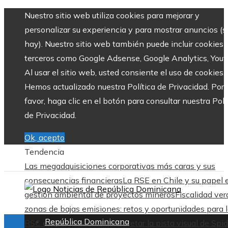
Nuestro sitio web utiliza cookies para mejorar y
personalizar su experiencia y para mostrar anuncios (si
hay). Nuestro sitio web también puede incluir cookies 
terceros como Google Adsense, Google Analytics, Yout
Al usar el sitio web, usted consiente el uso de cookies.
Hemos actualizado nuestra Política de Privacidad. Por
favor, haga clic en el botón para consultar nuestra Polí
de Privacidad.
Ok, acepto
Tendencia
Las megadquisiciones corporativas más caras y sus
consecuencias financieras
La RSE en Chile y su papel 
gestión ambiental de proyectos mineros
Fiscalidad ver
zonas de bajas emisiones: retos y oportunidades para 
República Dominicana
RSC en Bélgica
Cómo interpretar la pista visual de Spid