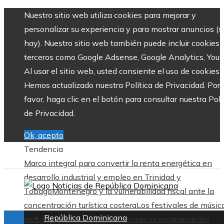
Nuestro sitio web utiliza cookies para mejorar y
personalizar su experiencia y para mostrar anuncios (si
hay). Nuestro sitio web también puede incluir cookies 
terceros como Google Adsense, Google Analytics, Yout
Al usar el sitio web, usted consiente el uso de cookies.
Hemos actualizado nuestra Política de Privacidad. Por
favor, haga clic en el botón para consultar nuestra Polí
de Privacidad.
Ok, acepto
Tendencia
Marco integral para convertir la renta energética en
desarrollo industrial y empleo en Trinidad y
Tobago
Montenegro y la vulnerabilidad fiscal ante la
concentración turística costera
Los festivales de músic
República Dominicana
más antiguos que han mantenido su programación