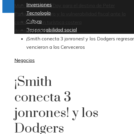
Inversiones
Man: Brand New Day para el destino de Peter
Tecnología
Parker
Montenegro y la vulnerabilidad fiscal ante la
Cultura
Inicio
concentración turística costera
Responsabilidad social
Negocios
domingo, agosto 9
¡Smith conecta 3 jonrones! y los Dodgers regresar
vencieron a los Cerveceros
Negocios
¡Smith
conecta 3
jonrones! y los
Dodgers