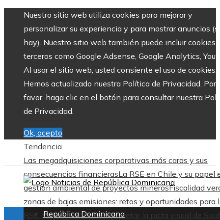
Nuestro sitio web utiliza cookies para mejorar y
personalizar su experiencia y para mostrar anuncios (si
hay). Nuestro sitio web también puede incluir cookies 
terceros como Google Adsense, Google Analytics, Yout
Al usar el sitio web, usted consiente el uso de cookies.
Hemos actualizado nuestra Política de Privacidad. Por
favor, haga clic en el botón para consultar nuestra Polí
de Privacidad.
Ok, acepto
Tendencia
Las megadquisiciones corporativas más caras y sus
consecuencias financieras
La RSE en Chile y su papel 
gestión ambiental de proyectos mineros
Fiscalidad ver
zonas de bajas emisiones: retos y oportunidades para 
República Dominicana
RSC en Bélgica
Cómo interpretar la pista visual de Spid