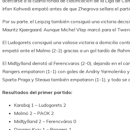
acercarse a la cuarta ronda de clasificación de la Liga de C
Irfan Kahvedi empató antes de que Zhegrova sellara el parti
Por su parte, el Leipzig también consiguió una victoria deci
Mauritz Kjaergaard. Aunque Michel Vlap marcó para el Twen
El Ludogorets consiguió una valiosa victoria a domicilio con
empató ante el Malmo (2-2) gracias a un gol tardío de Rah
El Midtjylland derrotó al Ferencvaros (2-0), dejando en el cam
Rangers empataron (1-1) con goles de Andriy Yarmolenko y Cy
Sparta Praga y Steaua también empataron (1-1), y todo se de
Resultados del primer partido:
Karabaj 1 – Ludogorets 2
Malmö 2 – PAOK 2
Midtjylland 2 – Ferencváros 0
Dinamo Kyiv 1 – Rangers 1