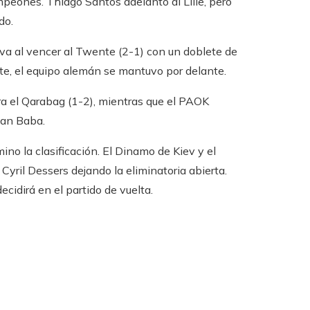
ampeones. Thiago Santos adelantó al Lille, pero
do.
siva al vencer al Twente (2-1) con un doblete de
te, el equipo alemán se mantuvo por delante.
tra el Qarabag (1-2), mientras que el PAOK
man Baba.
ino la clasificación. El Dinamo de Kiev y el
ril Dessers dejando la eliminatoria abierta.
cidirá en el partido de vuelta.