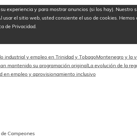
r su experiencia y para mostrar anuncios (si los hay). Nuestro 
usar el sitio web, usted consiente el uso de cookies. Hemos a
ca de Privacidad.
llo industrial y empleo en Trinidad y Tobago
Montenegro y la vu
han mantenido su programación original
La evolución de la reg
ad en empleo y aprovisionamiento inclusivo
iga de Campeones