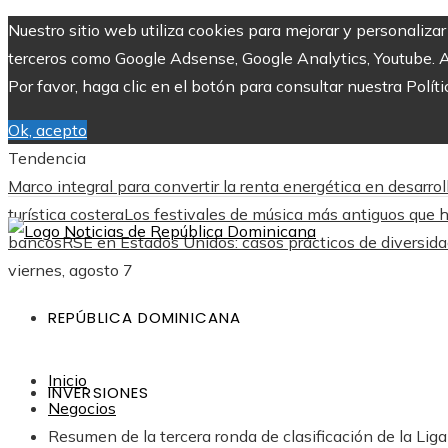
Nuestro sitio web utiliza cookies para mejorar y personaliza
terceros como Google Adsense, Google Analytics, Youtube. Al 
Por favor, haga clic en el botón para consultar nuestra Políti
Ok, acepto
Tendencia
Marco integral para convertir la renta energética en desarro
turística costera
Los festivales de música más antiguos que 
bancos
RSE en Estados Unidos: casos prácticos de diversid
viernes, agosto 7
REPÚBLICA DOMINICANA
Inicio
INVERSIONES
Negocios
Resumen de la tercera ronda de clasificación de la L