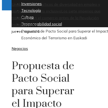
Inversiones
Unidos: casos prácticos de diversidad en empleo y
Tecnología
aprovisionamiento inclusivo
Los siete imperios que
Cultura
Inicio
transformaron el comercio antes de la Revolución
Responsabilidad social
Negocios
Industrial
Propuesta de Pacto Social para Superar el Impac
jueves, agosto 6
Económico del Terrorismo en Euskadi
Negocios
Propuesta de
Pacto Social
para Superar
el Impacto