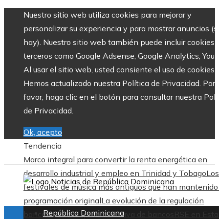
Nuestro sitio web utiliza cookies para mejorar y
personalizar su experiencia y para mostrar anuncios (si
hay). Nuestro sitio web también puede incluir cookies 
terceros como Google Adsense, Google Analytics, Yout
Al usar el sitio web, usted consiente el uso de cookies.
Hemos actualizado nuestra Política de Privacidad. Por
favor, haga clic en el botón para consultar nuestra Polí
de Privacidad.
Ok, acepto
Tendencia
Marco integral para convertir la renta energética en
desarrollo industrial y empleo en Trinidad y Tobago
Los
festivales de música más antiguos que han mantenido
programación original
La evolución de la regulación
República Dominicana
bancaria tras la quiebra masiva de bancos
RSE en Esta