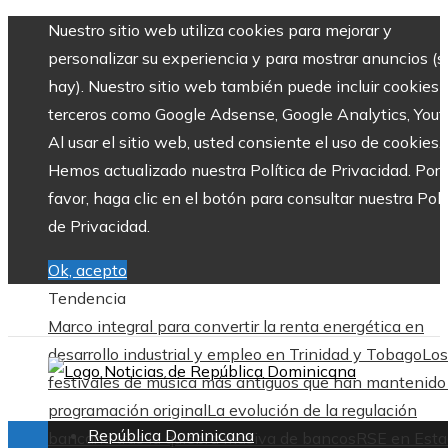
Nuestro sitio web utiliza cookies para mejorar y
personalizar su experiencia y para mostrar anuncios (si
hay). Nuestro sitio web también puede incluir cookies 
terceros como Google Adsense, Google Analytics, Yout
Al usar el sitio web, usted consiente el uso de cookies.
Hemos actualizado nuestra Política de Privacidad. Por
favor, haga clic en el botón para consultar nuestra Polí
de Privacidad.
Ok, acepto
Tendencia
Marco integral para convertir la renta energética en
desarrollo industrial y empleo en Trinidad y Tobago
Los
festivales de música más antiguos que han mantenido
programación original
La evolución de la regulación
República Dominicana
bancaria tras la quiebra masiva de bancos
RSE en Esta