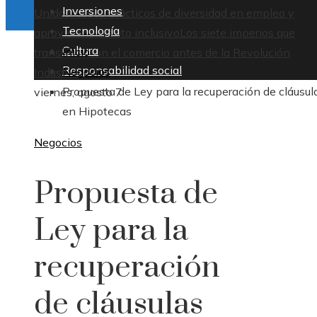
Inversiones
Unidos: casos prácticos de diversidad en empleo y
Tecnología
aprovisionamiento inclusivo
Los siete imperios que
Cultura
Inicio
transformaron el comercio antes de la Revolución
Responsabilidad social
Negocios
Industrial
Propuesta de Ley para la recuperación de cláusul
viernes, agosto 7
en Hipotecas
Negocios
Propuesta de
Ley para la
recuperación
de cláusulas