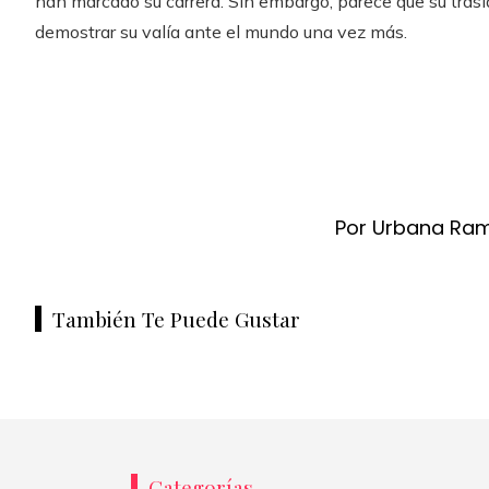
han marcado su carrera. Sin embargo, parece que su trasl
demostrar su valía ante el mundo una vez más.
Por Urbana Ra
También Te Puede Gustar
Categorías