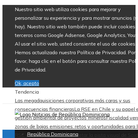
Nuestro sitio web utiliza cookies para mejorar y
personalizar su experiencia y para mostrar anuncios (si
hay). Nuestro sitio web también puede incluir cookies 
terceros como Google Adsense, Google Analytics, Yout
Al usar el sitio web, usted consiente el uso de cookies.
Hemos actualizado nuestra Política de Privacidad. Por
favor, haga clic en el botón para consultar nuestra Polí
de Privacidad.
Ok, acepto
Tendencia
Las megadquisiciones corporativas más caras y sus
consecuencias financieras
La RSE en Chile y su papel 
gestión ambiental de proyectos mineros
Fiscalidad ver
zonas de bajas emisiones: retos y oportunidades para 
República Dominicana
RSC en Bélgica
Cómo interpretar la pista visual de Spid