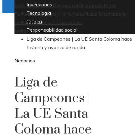
Inversiones
Man: Brand New Day para el destino de Peter
Tecnología
Parker
Montenegro y la vulnerabilidad fiscal ante la
Cultura
Inicio
concentración turística costera
Responsabilidad social
Negocios
lunes, agosto 10
Liga de Campeones | La UE Santa Coloma hace
historia y avanza de ronda
Negocios
Liga de
Campeones |
La UE Santa
Coloma hace