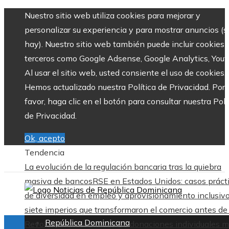
Nuestro sitio web utiliza cookies para mejorar y
personalizar su experiencia y para mostrar anuncios (si
hay). Nuestro sitio web también puede incluir cookies 
terceros como Google Adsense, Google Analytics, Yout
Al usar el sitio web, usted consiente el uso de cookies.
Hemos actualizado nuestra Política de Privacidad. Por
favor, haga clic en el botón para consultar nuestra Polí
de Privacidad.
Ok, acepto
Tendencia
La evolución de la regulación bancaria tras la quiebra
masiva de bancos
RSE en Estados Unidos: casos práct
de diversidad en empleo y aprovisionamiento inclusiv
siete imperios que transformaron el comercio antes de 
República Dominicana
Revolución Industrial
Las 15 donaciones individuales 