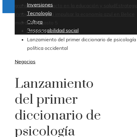
Inversiones
grandes y su impacto en la educación y salud
Estrategi
Tecnología
innovadoras para impulsar la economía azul en Belice
Cultura
Inicio
miércoles, agosto 5
Responsabilidad social
Negocios
Lanzamiento del primer diccionario de psicología
política occidental
Negocios
Lanzamiento
del primer
diccionario de
psicología