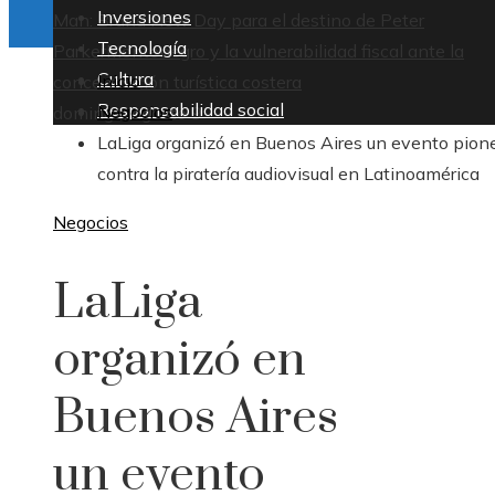
Inversiones
Man: Brand New Day para el destino de Peter
Tecnología
Parker
Montenegro y la vulnerabilidad fiscal ante la
Cultura
Inicio
concentración turística costera
Responsabilidad social
Negocios
domingo, agosto 9
LaLiga organizó en Buenos Aires un evento pion
contra la piratería audiovisual en Latinoamérica
Negocios
LaLiga
organizó en
Buenos Aires
un evento