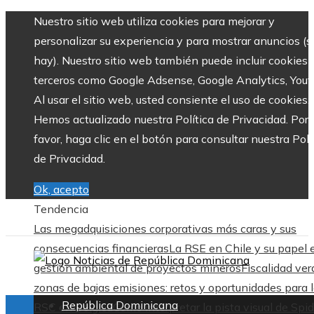
Nuestro sitio web utiliza cookies para mejorar y
personalizar su experiencia y para mostrar anuncios (si
hay). Nuestro sitio web también puede incluir cookies 
terceros como Google Adsense, Google Analytics, Yout
Al usar el sitio web, usted consiente el uso de cookies.
Hemos actualizado nuestra Política de Privacidad. Por
favor, haga clic en el botón para consultar nuestra Polí
de Privacidad.
Ok, acepto
Tendencia
Las megadquisiciones corporativas más caras y sus
consecuencias financieras
La RSE en Chile y su papel 
gestión ambiental de proyectos mineros
Fiscalidad ver
zonas de bajas emisiones: retos y oportunidades para 
República Dominicana
RSC en Bélgica
Cómo interpretar la pista visual de Spid