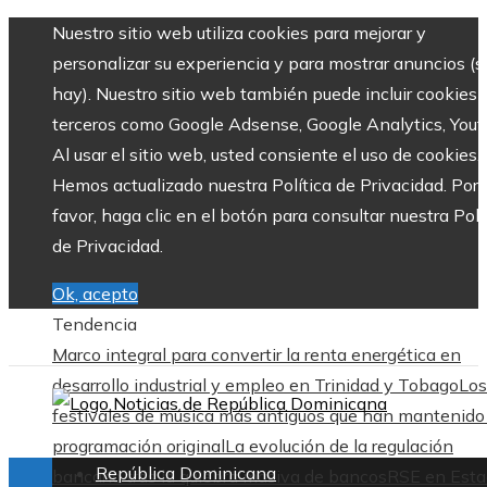
Nuestro sitio web utiliza cookies para mejorar y
personalizar su experiencia y para mostrar anuncios (si
hay). Nuestro sitio web también puede incluir cookies 
terceros como Google Adsense, Google Analytics, Yout
Al usar el sitio web, usted consiente el uso de cookies.
Hemos actualizado nuestra Política de Privacidad. Por
favor, haga clic en el botón para consultar nuestra Polí
de Privacidad.
Ok, acepto
Tendencia
Marco integral para convertir la renta energética en
desarrollo industrial y empleo en Trinidad y Tobago
Los
festivales de música más antiguos que han mantenido
programación original
La evolución de la regulación
República Dominicana
bancaria tras la quiebra masiva de bancos
RSE en Esta