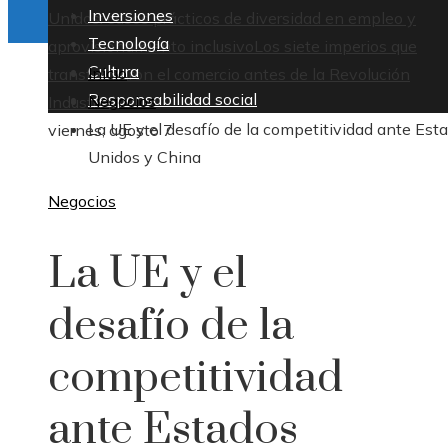
Inversiones
Unidos: casos prácticos de diversidad en empleo y
Tecnología
aprovisionamiento inclusivo
Los siete imperios que
Cultura
Inicio
transformaron el comercio antes de la Revolución
Responsabilidad social
Negocios
Industrial
La UE y el desafío de la competitividad ante Est
viernes, agosto 7
Unidos y China
Negocios
La UE y el
desafío de la
competitividad
ante Estados