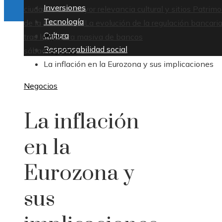
Inversiones
ciudades con mayor relevancia cultural y sitios Patrim
Tecnología
de la Humanidad
La evolución de la regulación bancari
Cultura
Inicio
tras la quiebra masiva de bancos
Responsabilidad social
Negocios
sábado, agosto 8
La inflación en la Eurozona y sus implicaciones
Negocios
La inflación
en la
Eurozona y
sus