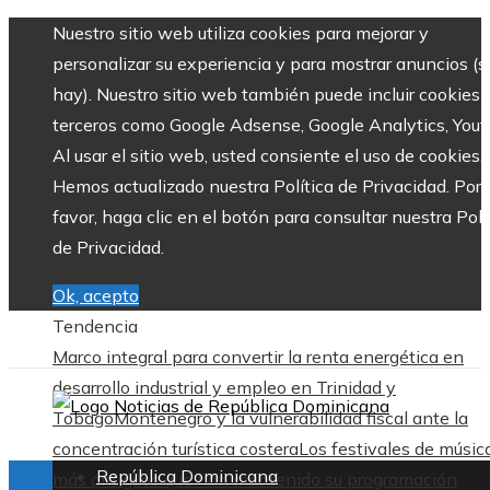
Nuestro sitio web utiliza cookies para mejorar y
personalizar su experiencia y para mostrar anuncios (si
hay). Nuestro sitio web también puede incluir cookies 
terceros como Google Adsense, Google Analytics, Yout
Al usar el sitio web, usted consiente el uso de cookies.
Hemos actualizado nuestra Política de Privacidad. Por
favor, haga clic en el botón para consultar nuestra Polí
de Privacidad.
Ok, acepto
Tendencia
Marco integral para convertir la renta energética en
desarrollo industrial y empleo en Trinidad y
Tobago
Montenegro y la vulnerabilidad fiscal ante la
concentración turística costera
Los festivales de músic
República Dominicana
más antiguos que han mantenido su programación