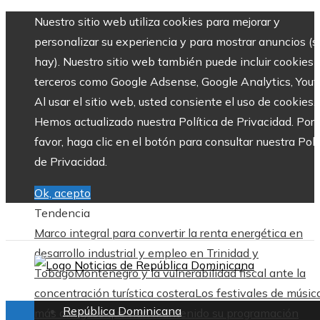
Nuestro sitio web utiliza cookies para mejorar y
personalizar su experiencia y para mostrar anuncios (si
hay). Nuestro sitio web también puede incluir cookies 
terceros como Google Adsense, Google Analytics, Yout
Al usar el sitio web, usted consiente el uso de cookies.
Hemos actualizado nuestra Política de Privacidad. Por
favor, haga clic en el botón para consultar nuestra Polí
de Privacidad.
Ok, acepto
Tendencia
Marco integral para convertir la renta energética en
desarrollo industrial y empleo en Trinidad y
Tobago
Montenegro y la vulnerabilidad fiscal ante la
concentración turística costera
Los festivales de músic
República Dominicana
más antiguos que han mantenido su programación