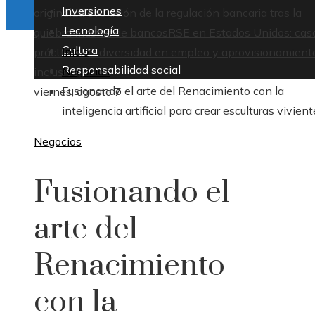
Inversiones
original
La evolución de la regulación bancaria tras la
Tecnología
quiebra masiva de bancos
RSE en Estados Unidos: cas
Cultura
Inicio
prácticos de diversidad en empleo y aprovisionamient
Responsabilidad social
Negocios
inclusivo
Fusionando el arte del Renacimiento con la
viernes, agosto 7
inteligencia artificial para crear esculturas vivien
Negocios
Fusionando el
arte del
Renacimiento
con la