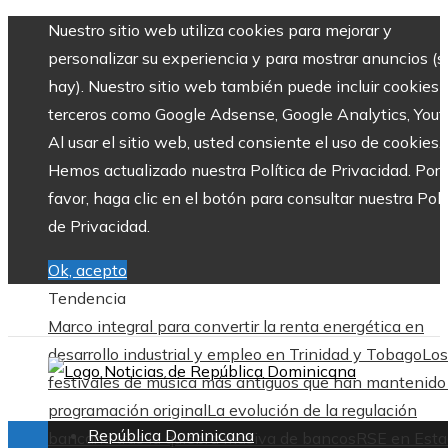
Nuestro sitio web utiliza cookies para mejorar y
personalizar su experiencia y para mostrar anuncios (si
hay). Nuestro sitio web también puede incluir cookies 
terceros como Google Adsense, Google Analytics, Yout
Al usar el sitio web, usted consiente el uso de cookies.
Hemos actualizado nuestra Política de Privacidad. Por
favor, haga clic en el botón para consultar nuestra Polí
de Privacidad.
Ok, acepto
Tendencia
Marco integral para convertir la renta energética en
desarrollo industrial y empleo en Trinidad y Tobago
Los
festivales de música más antiguos que han mantenido
programación original
La evolución de la regulación
República Dominicana
bancaria tras la quiebra masiva de bancos
RSE en Esta