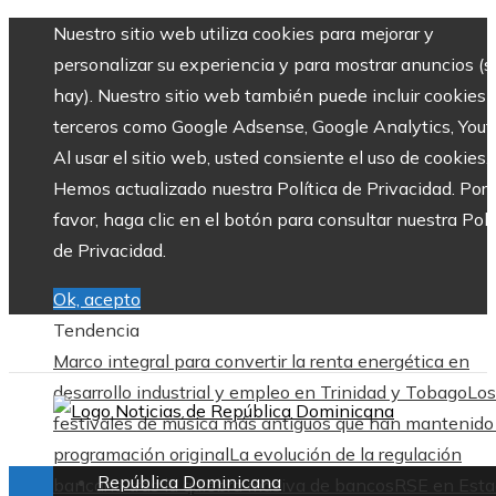
Nuestro sitio web utiliza cookies para mejorar y
personalizar su experiencia y para mostrar anuncios (si
hay). Nuestro sitio web también puede incluir cookies 
terceros como Google Adsense, Google Analytics, Yout
Al usar el sitio web, usted consiente el uso de cookies.
Hemos actualizado nuestra Política de Privacidad. Por
favor, haga clic en el botón para consultar nuestra Polí
de Privacidad.
Ok, acepto
Tendencia
Marco integral para convertir la renta energética en
desarrollo industrial y empleo en Trinidad y Tobago
Los
festivales de música más antiguos que han mantenido
programación original
La evolución de la regulación
República Dominicana
bancaria tras la quiebra masiva de bancos
RSE en Esta