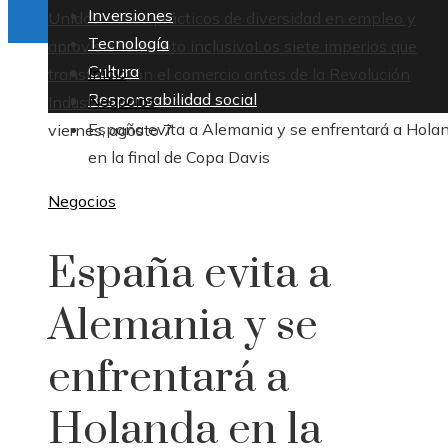
Inversiones
Unidos: casos prácticos de diversidad en empleo y
Tecnología
aprovisionamiento inclusivo
Los siete imperios que
Cultura
Inicio
transformaron el comercio antes de la Revolución
Responsabilidad social
Negocios
Industrial
España evita a Alemania y se enfrentará a Hola
viernes, agosto 7
en la final de Copa Davis
Negocios
España evita a
Alemania y se
enfrentará a
Holanda en la