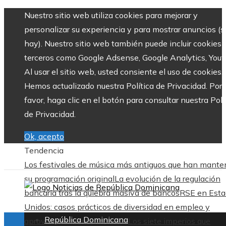
Nuestro sitio web utiliza cookies para mejorar y
personalizar su experiencia y para mostrar anuncios (si
hay). Nuestro sitio web también puede incluir cookies 
terceros como Google Adsense, Google Analytics, Yout
Al usar el sitio web, usted consiente el uso de cookies.
Hemos actualizado nuestra Política de Privacidad. Por
favor, haga clic en el botón para consultar nuestra Polí
de Privacidad.
Ok, acepto
Tendencia
Los festivales de música más antiguos que han mante
su programación original
La evolución de la regulación
bancaria tras la quiebra masiva de bancos
RSE en Esta
Unidos: casos prácticos de diversidad en empleo y
República Dominicana
aprovisionamiento inclusivo
Los siete imperios que