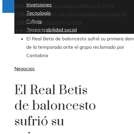
Inversiones
Man: Brand New Day para el destino de Peter
Tecnología
Parker
Montenegro y la vulnerabilidad fiscal ante la
Cultura
Inicio
concentración turística costera
Responsabilidad social
Negocios
domingo, agosto 9
El Real Betis de baloncesto sufrió su primera derr
de la temporada ante el grupo reclamado por
Cantabria
Negocios
El Real Betis
de baloncesto
sufrió su