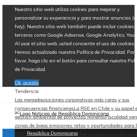
Nuestro sitio web utiliza cookies para mejorar y
personalizar su experiencia y para mostrar anuncios (si
hay). Nuestro sitio web también puede incluir cookies 
terceros como Google Adsense, Google Analytics, Yout
Al usar el sitio web, usted consiente el uso de cookies.
Hemos actualizado nuestra Política de Privacidad. Por
favor, haga clic en el botón para consultar nuestra Polí
de Privacidad.
Ok, acepto
Tendencia
Las megadquisiciones corporativas más caras y sus
consecuencias financieras
La RSE en Chile y su papel 
gestión ambiental de proyectos mineros
Fiscalidad ver
zonas de bajas emisiones: retos y oportunidades para 
República Dominicana
RSC en Bélgica
Cómo interpretar la pista visual de Spid