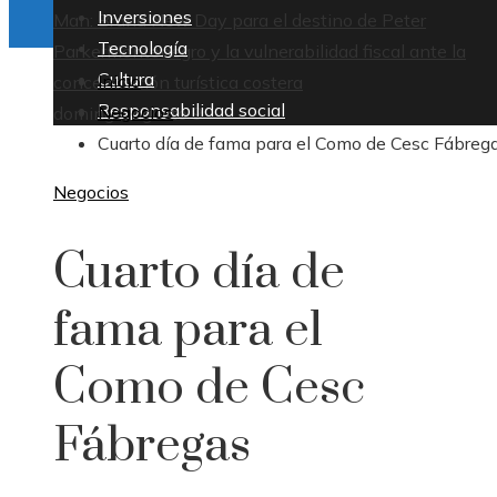
Inversiones
Man: Brand New Day para el destino de Peter
Tecnología
Parker
Montenegro y la vulnerabilidad fiscal ante la
Cultura
Inicio
concentración turística costera
Responsabilidad social
Negocios
domingo, agosto 9
Cuarto día de fama para el Como de Cesc Fábreg
Negocios
Cuarto día de
fama para el
Como de Cesc
Fábregas