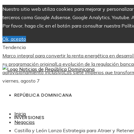
Nuestro sitio web utiliza cookies para mejorar y personaliza
terceros como Google Adsense, Google Analytics, Youtube. Al 
Por favor, haga clic en el botón para consultar nuestra Políti
Ok, acepto
Tendencia
Marco integral para convertir la renta energética en desarro
su programación original
La evolución de la regulación banca
aprovisionamiento inclusivo
Los siete imperios que transfor
viernes, agosto 7
REPÚBLICA DOMINICANA
Inicio
INVERSIONES
Negocios
Castilla y León Lanza Estrategia para Atraer y Retene