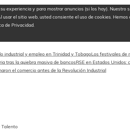
r su experiencia y para mostrar anuncios (si los hay). Nuestro 
usar el sitio web, usted consiente el uso de cookies. Hemos a
ca de Privacidad.
llo industrial y empleo en Trinidad y Tobago
Los festivales de
ria tras la quiebra masiva de bancos
RSE en Estados Unidos: c
maron el comercio antes de la Revolución Industrial
r Talento