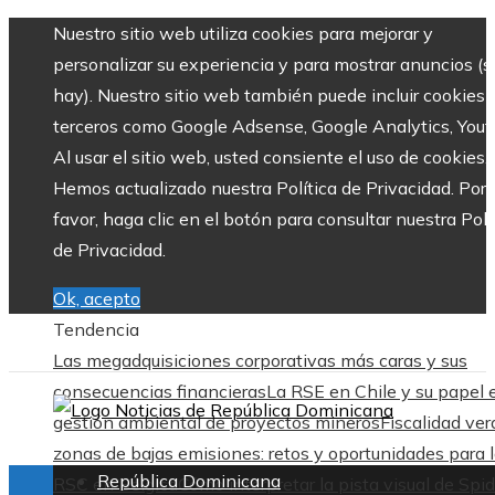
Nuestro sitio web utiliza cookies para mejorar y
personalizar su experiencia y para mostrar anuncios (si
hay). Nuestro sitio web también puede incluir cookies 
terceros como Google Adsense, Google Analytics, Yout
Al usar el sitio web, usted consiente el uso de cookies.
Hemos actualizado nuestra Política de Privacidad. Por
favor, haga clic en el botón para consultar nuestra Polí
de Privacidad.
Ok, acepto
Tendencia
Las megadquisiciones corporativas más caras y sus
consecuencias financieras
La RSE en Chile y su papel 
gestión ambiental de proyectos mineros
Fiscalidad ver
zonas de bajas emisiones: retos y oportunidades para 
República Dominicana
RSC en Bélgica
Cómo interpretar la pista visual de Spid