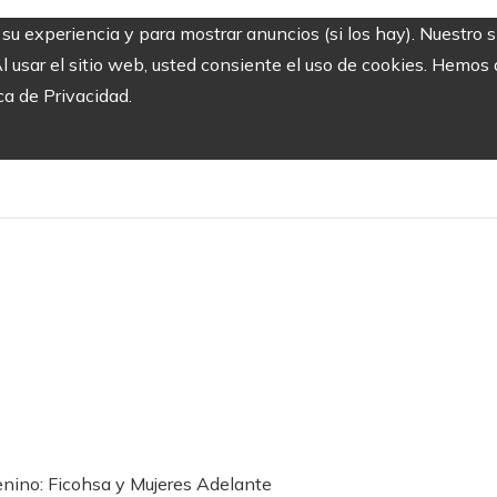
r su experiencia y para mostrar anuncios (si los hay). Nuestro 
usar el sitio web, usted consiente el uso de cookies. Hemos a
ca de Privacidad.
ino: Ficohsa y Mujeres Adelante