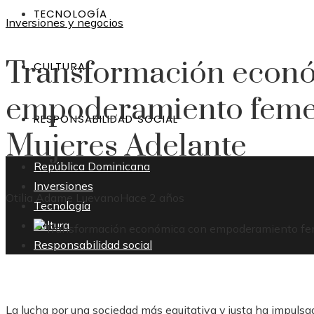
TECNOLOGÍA
Inversiones y negocios
Transformación econ
CULTURA
empoderamiento femen
RESPONSABILIDAD SOCIAL
Mujeres Adelante
República Dominicana
Inversiones
Otilia Adame Luevano
Hace 2 años
Tecnología
Cultura
Responsabilidad social
La lucha por una sociedad más equitativa y justa ha impulsa