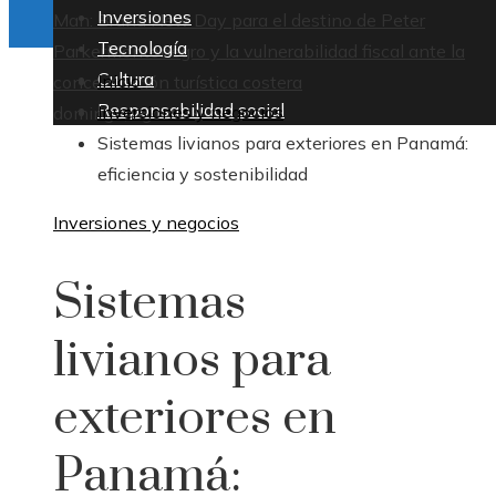
Inversiones
Man: Brand New Day para el destino de Peter
Tecnología
Parker
Montenegro y la vulnerabilidad fiscal ante la
Cultura
Inicio
concentración turística costera
Responsabilidad social
Inversiones y negocios
domingo, agosto 9
Sistemas livianos para exteriores en Panamá:
eficiencia y sostenibilidad
Inversiones y negocios
Sistemas
livianos para
exteriores en
Panamá: