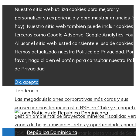
Nuestro sitio web utiliza cookies para mejorar y
personalizar su experiencia y para mostrar anuncios (si
hay). Nuestro sitio web también puede incluir cookies 
terceros como Google Adsense, Google Analytics, Yout
Al usar el sitio web, usted consiente el uso de cookies.
Hemos actualizado nuestra Política de Privacidad. Por
favor, haga clic en el botón para consultar nuestra Polí
de Privacidad.
Ok, acepto
Tendencia
Las megadquisiciones corporativas más caras y sus
consecuencias financieras
La RSE en Chile y su papel 
gestión ambiental de proyectos mineros
Fiscalidad ver
zonas de bajas emisiones: retos y oportunidades para 
República Dominicana
RSC en Bélgica
Cómo interpretar la pista visual de Spid