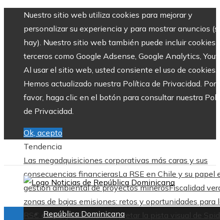
Nuestro sitio web utiliza cookies para mejorar y
personalizar su experiencia y para mostrar anuncios (si
hay). Nuestro sitio web también puede incluir cookies 
terceros como Google Adsense, Google Analytics, Yout
Al usar el sitio web, usted consiente el uso de cookies.
Hemos actualizado nuestra Política de Privacidad. Por
favor, haga clic en el botón para consultar nuestra Polí
de Privacidad.
Ok, acepto
Tendencia
Las megadquisiciones corporativas más caras y sus
consecuencias financieras
La RSE en Chile y su papel 
gestión ambiental de proyectos mineros
Fiscalidad ver
zonas de bajas emisiones: retos y oportunidades para 
República Dominicana
RSC en Bélgica
Cómo interpretar la pista visual de Spid