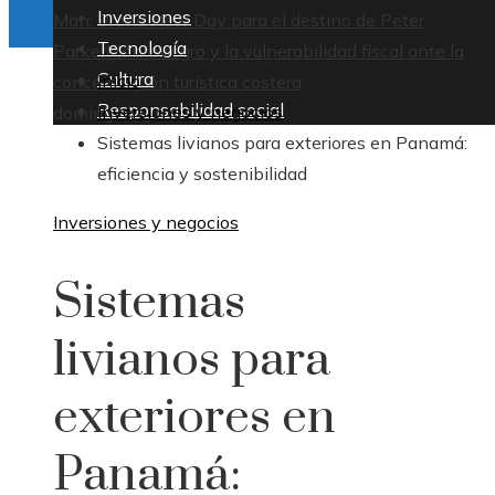
Inversiones
Man: Brand New Day para el destino de Peter
Tecnología
Parker
Montenegro y la vulnerabilidad fiscal ante la
Cultura
Inicio
concentración turística costera
Responsabilidad social
Inversiones y negocios
domingo, agosto 9
Sistemas livianos para exteriores en Panamá:
eficiencia y sostenibilidad
Inversiones y negocios
Sistemas
livianos para
exteriores en
Panamá: