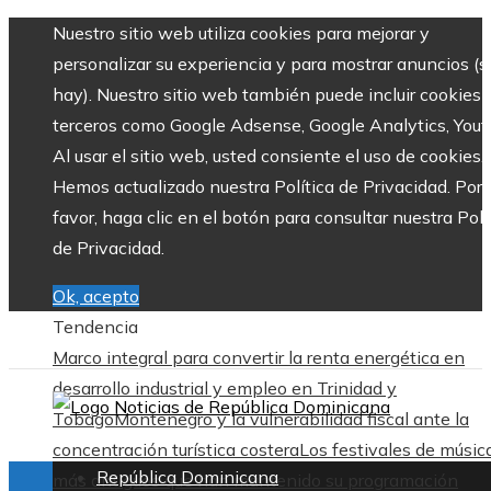
Nuestro sitio web utiliza cookies para mejorar y
personalizar su experiencia y para mostrar anuncios (si
hay). Nuestro sitio web también puede incluir cookies 
terceros como Google Adsense, Google Analytics, Yout
Al usar el sitio web, usted consiente el uso de cookies.
Hemos actualizado nuestra Política de Privacidad. Por
favor, haga clic en el botón para consultar nuestra Polí
de Privacidad.
Ok, acepto
Tendencia
Marco integral para convertir la renta energética en
desarrollo industrial y empleo en Trinidad y
Tobago
Montenegro y la vulnerabilidad fiscal ante la
concentración turística costera
Los festivales de músic
República Dominicana
más antiguos que han mantenido su programación