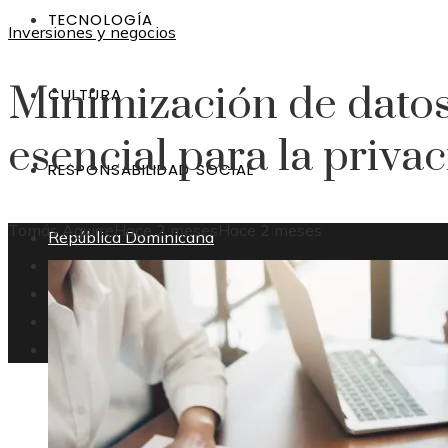
TECNOLOGÍA
Inversiones y negocios
Minimización de datos
CULTURA
esencial para la priva
RESPONSABILIDAD SOCIAL
Tomás Aguirre
Hace 2 meses
Hace 2 meses
República Dominicana
Inversiones
Tecnología
Cultura
Responsabilidad social