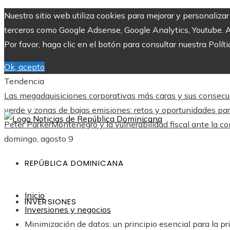
Nuestro sitio web utiliza cookies para mejorar y personaliza
terceros como Google Adsense, Google Analytics, Youtube. Al 
Por favor, haga clic en el botón para consultar nuestra Políti
Ok, acepto
Tendencia
Las megadquisiciones corporativas más caras y sus consecu
verde y zonas de bajas emisiones: retos y oportunidades pa
Peter Parker
Montenegro y la vulnerabilidad fiscal ante la co
domingo, agosto 9
REPÚBLICA DOMINICANA
Inicio
INVERSIONES
Inversiones y negocios
Minimización de datos: un principio esencial para la pr