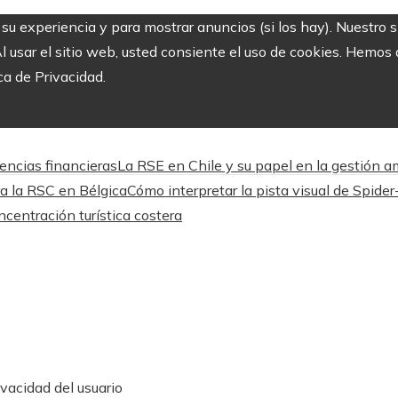
r su experiencia y para mostrar anuncios (si los hay). Nuestro 
usar el sitio web, usted consiente el uso de cookies. Hemos a
ca de Privacidad.
encias financieras
La RSE en Chile y su papel en la gestión 
ra la RSC en Bélgica
Cómo interpretar la pista visual de Spid
ncentración turística costera
ivacidad del usuario