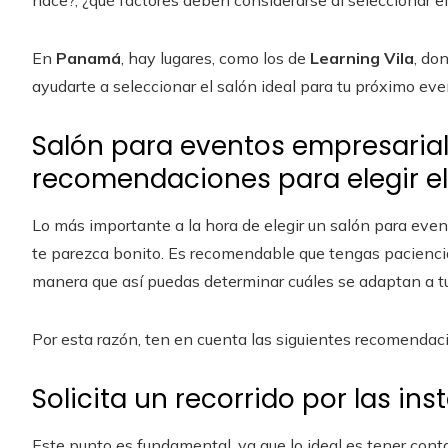
hace?, ¿qué factores deben considerarse al seleccionar el
En
Panamá
, hay lugares, como los de
Learning Vila
, do
ayudarte a seleccionar el salón ideal para tu próximo eve
Salón para eventos empresariale
recomendaciones para elegir el
Lo más importante a la hora de elegir un salón para even
te parezca bonito. Es recomendable que tengas paciencia 
manera que así puedas determinar cuáles se adaptan a t
Por esta razón, ten en cuenta las siguientes recomendac
Solicita un recorrido por las ins
Este punto es fundamental, ya que lo ideal es tener conta