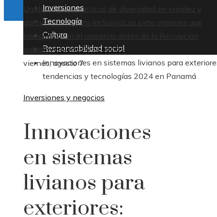
Inversiones
Unidos: casos prácticos de diversidad en empleo y
Tecnología
aprovisionamiento inclusivo
Los siete imperios que
Cultura
Inicio
transformaron el comercio antes de la Revolución
Responsabilidad social
Inversiones y negocios
Industrial
Innovaciones en sistemas livianos para exteriore
viernes, agosto 7
tendencias y tecnologías 2024 en Panamá
Inversiones y negocios
Innovaciones
en sistemas
livianos para
exteriores: