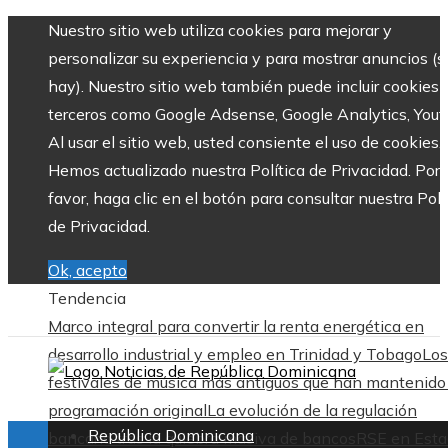
Nuestro sitio web utiliza cookies para mejorar y
personalizar su experiencia y para mostrar anuncios (si
hay). Nuestro sitio web también puede incluir cookies 
terceros como Google Adsense, Google Analytics, Yout
Al usar el sitio web, usted consiente el uso de cookies.
Hemos actualizado nuestra Política de Privacidad. Por
favor, haga clic en el botón para consultar nuestra Polí
de Privacidad.
Ok, acepto
Tendencia
Marco integral para convertir la renta energética en
desarrollo industrial y empleo en Trinidad y Tobago
Los
festivales de música más antiguos que han mantenido
programación original
La evolución de la regulación
República Dominicana
bancaria tras la quiebra masiva de bancos
RSE en Esta