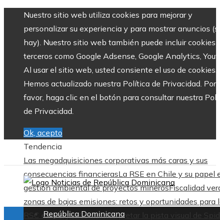
Nuestro sitio web utiliza cookies para mejorar y
personalizar su experiencia y para mostrar anuncios (si
hay). Nuestro sitio web también puede incluir cookies 
terceros como Google Adsense, Google Analytics, Yout
Al usar el sitio web, usted consiente el uso de cookies.
Hemos actualizado nuestra Política de Privacidad. Por
favor, haga clic en el botón para consultar nuestra Polí
de Privacidad.
Ok, acepto
Tendencia
Las megadquisiciones corporativas más caras y sus
consecuencias financieras
La RSE en Chile y su papel 
gestión ambiental de proyectos mineros
Fiscalidad ver
zonas de bajas emisiones: retos y oportunidades para 
República Dominicana
RSC en Bélgica
Cómo interpretar la pista visual de Spid