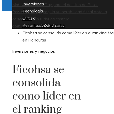
Inversiones
Man: Brand New Day para el destino de Peter
Tecnología
Parker
Montenegro y la vulnerabilidad fiscal ante la
Cultura
Inicio
concentración turística costera
Responsabilidad social
Inversiones y negocios
domingo, agosto 9
Ficohsa se consolida como líder en el ranking Me
en Honduras
Inversiones y negocios
Ficohsa se
consolida
como líder en
el ranking