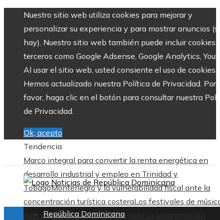
Nuestro sitio web utiliza cookies para mejorar y
personalizar su experiencia y para mostrar anuncios (si
hay). Nuestro sitio web también puede incluir cookies 
terceros como Google Adsense, Google Analytics, Yout
Al usar el sitio web, usted consiente el uso de cookies.
Hemos actualizado nuestra Política de Privacidad. Por
favor, haga clic en el botón para consultar nuestra Polí
de Privacidad.
Ok, acepto
Tendencia
Marco integral para convertir la renta energética en
desarrollo industrial y empleo en Trinidad y
Tobago
Montenegro y la vulnerabilidad fiscal ante la
concentración turística costera
Los festivales de músic
República Dominicana
más antiguos que han mantenido su programación