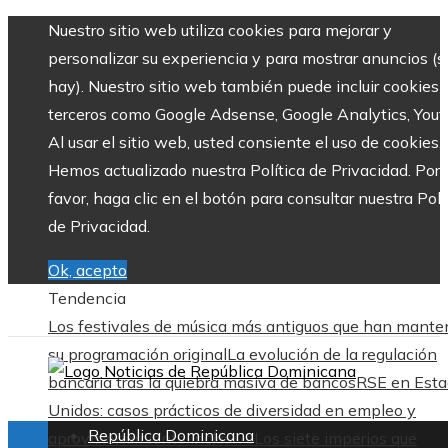
Nuestro sitio web utiliza cookies para mejorar y
personalizar su experiencia y para mostrar anuncios (si
hay). Nuestro sitio web también puede incluir cookies 
terceros como Google Adsense, Google Analytics, Yout
Al usar el sitio web, usted consiente el uso de cookies.
Hemos actualizado nuestra Política de Privacidad. Por
favor, haga clic en el botón para consultar nuestra Polí
de Privacidad.
Ok, acepto
Tendencia
Los festivales de música más antiguos que han mante
su programación original
La evolución de la regulación
bancaria tras la quiebra masiva de bancos
RSE en Esta
Unidos: casos prácticos de diversidad en empleo y
República Dominicana
aprovisionamiento inclusivo
Los siete imperios que