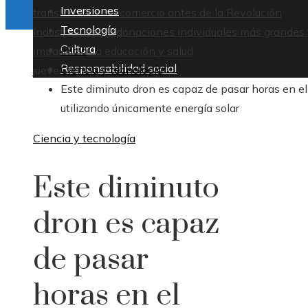
Inversiones
transformaron el comercio antes de la Revolución
Tecnología
Industrial
Las 15 donaciones individuales más grandes 
Cultura
Inicio
impacto en la educación y salud
Responsabilidad social
Ciencia y tecnología
jueves, agosto 6
Este diminuto dron es capaz de pasar horas en el
utilizando únicamente energía solar
Ciencia y tecnología
Este diminuto
dron es capaz
de pasar
horas en el