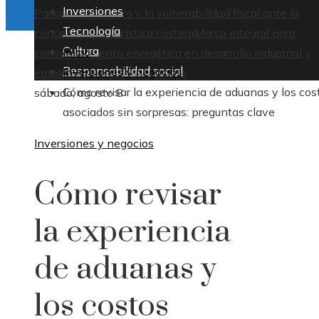
Inversiones
Parker
Montenegro y la vulnerabilidad fiscal ante la
Tecnología
concentración turística costera
Marco integral para
Cultura
Inicio
convertir la renta energética en desarrollo industrial y
Responsabilidad social
Inversiones y negocios
empleo en Trinidad y Tobago
Cómo revisar la experiencia de aduanas y los cos
sábado, agosto 8
asociados sin sorpresas: preguntas clave
Inversiones y negocios
Cómo revisar
la experiencia
de aduanas y
los costos