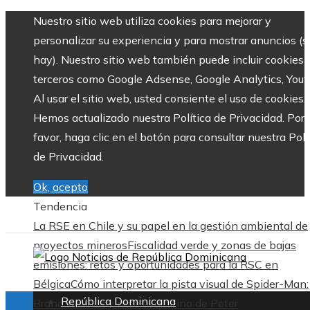
Nuestro sitio web utiliza cookies para mejorar y
personalizar su experiencia y para mostrar anuncios (si
hay). Nuestro sitio web también puede incluir cookies 
terceros como Google Adsense, Google Analytics, Yout
Al usar el sitio web, usted consiente el uso de cookies.
Hemos actualizado nuestra Política de Privacidad. Por
favor, haga clic en el botón para consultar nuestra Polí
de Privacidad.
Ok, acepto
Tendencia
La RSE en Chile y su papel en la gestión ambiental de
proyectos mineros
Fiscalidad verde y zonas de bajas
emisiones: retos y oportunidades para la RSC en
Bélgica
Cómo interpretar la pista visual de Spider-Man:
República Dominicana
Brand New Day para el destino de Peter