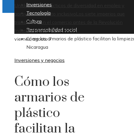
Inversiones
Unidos: casos prácticos de diversidad en empleo y
Tecnología
aprovisionamiento inclusivo
Los siete imperios que
Cultura
Inicio
transformaron el comercio antes de la Revolución
Responsabilidad social
Inversiones y negocios
Industrial
Cómo los armarios de plástico facilitan la limpiez
viernes, agosto 7
Nicaragua
Inversiones y negocios
Cómo los
armarios de
plástico
facilitan la