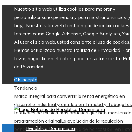
Nuestro sitio web utiliza cookies para mejorar y
personalizar su experiencia y para mostrar anuncios (si
hay). Nuestro sitio web también puede incluir cookies 
terceros como Google Adsense, Google Analytics, Yout
Al usar el sitio web, usted consiente el uso de cookies.
Hemos actualizado nuestra Política de Privacidad. Por
favor, haga clic en el botón para consultar nuestra Polí
de Privacidad.
Ok, acepto
Tendencia
Marco integral para convertir la renta energética en
desarrollo industrial y empleo en Trinidad y Tobago
Los
festivales de música más antiguos que han mantenido
programación original
La evolución de la regulación
República Dominicana
bancaria tras la quiebra masiva de bancos
RSE en Esta