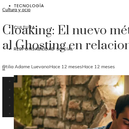
TECNOLOGÍA
Cultura y ocio
Cloaking: El nuevo mé
CULTURA
al Ghosting en relacio
RESPONSABILIDAD SOCIAL
Otilia Adame Luevano
Hace 12 meses
Hace 12 meses
República Dominicana
Inversiones
Tecnología
Cultura
Responsabilidad social