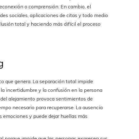
 reconexión o comprensión. En cambio, el
edes sociales, aplicaciones de citas y todo medio
usión total y haciendo más difícil el proceso
g
co que genera. La separación total impide
la incertidumbre y la confusión en la persona
s del alejamiento provoca sentimientos de
tiempo necesario para recuperarse. La ausencia
as emociones y puede dejar huellas más
ial porque impide que las personas expresen sus