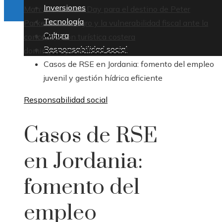
Inversiones
Man: Brand New Day para el destino de Peter
Tecnología
Parker
Montenegro y la vulnerabilidad fiscal ante la
Cultura
Inicio
concentración turística costera
Responsabilidad social
Responsabilidad social
domingo, agosto 9
Casos de RSE en Jordania: fomento del empleo
juvenil y gestión hídrica eficiente
Responsabilidad social
Casos de RSE
en Jordania:
fomento del
empleo