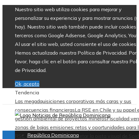
Nuestro sitio web utiliza cookies para mejorar y
personalizar su experiencia y para mostrar anuncios (si
hay). Nuestro sitio web también puede incluir cookies 
terceros como Google Adsense, Google Analytics, Yout
Al usar el sitio web, usted consiente el uso de cookies.
Hemos actualizado nuestra Política de Privacidad. Por
favor, haga clic en el botón para consultar nuestra Polí
de Privacidad.
Ok, acepto
Tendencia
Las megadquisiciones corporativas más caras y sus
consecuencias financieras
La RSE en Chile y su papel 
gestión ambiental de proyectos mineros
Fiscalidad ver
zonas de bajas emisiones: retos y oportunidades para 
República Dominicana
RSC en Bélgica
Cómo interpretar la pista visual de Spid