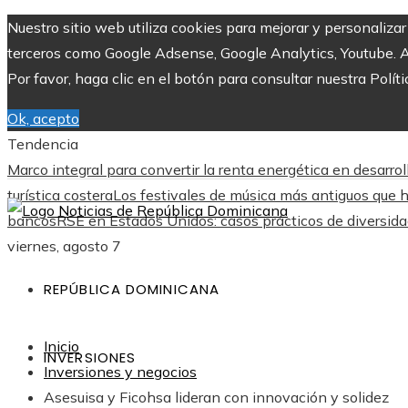
Nuestro sitio web utiliza cookies para mejorar y personaliza
terceros como Google Adsense, Google Analytics, Youtube. Al 
Por favor, haga clic en el botón para consultar nuestra Políti
Ok, acepto
Tendencia
Marco integral para convertir la renta energética en desarro
turística costera
Los festivales de música más antiguos que 
bancos
RSE en Estados Unidos: casos prácticos de diversid
viernes, agosto 7
REPÚBLICA DOMINICANA
Inicio
INVERSIONES
Inversiones y negocios
Asesuisa y Ficohsa lideran con innovación y solidez