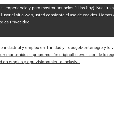
r su experiencia y para mostrar anuncios (si los hay). Nuestro 
usar el sitio web, usted consiente el uso de cookies. Hemos a
ca de Privacidad.
llo industrial y empleo en Trinidad y Tobago
Montenegro y la vu
han mantenido su programación original
La evolución de la reg
ad en empleo y aprovisionamiento inclusivo