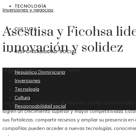
TECNOLOGÍA
Inversiones y negocios
Asesuisa y Ficohsa lid
CULTURA
innovación y solidez
RESPONSABILIDAD SOCIAL
Otilia Adame Luevano
Hace 2 años
República Dominicana
Inversiones
Tecnología
Cultura
Las alianzas estratégicas de negocios se han transformado 
Responsabilidad social
logren un crecimiento superior y mayor competitividad. Estas
sus fortalezas, compartir recursos y ampliar su presencia en
compañías pueden acceder a nuevas tecnologías, conocimie