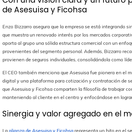
Con una visión clara y un futuro 
de Asesuisa y Ficohsa
Enzo Bizzarro asegura que la empresa se está integrando si
que muestra un renovado interés por los mercados corporat
aporta al grupo una sólida estructura comercial con un enfoq
provenientes del segmento personal. Además, Bizzarro recal
provienen de seguros individuales, consolidándola como líde
El CEO también menciona que Asesuisa fue pionera en el merc
digital y una plataforma para cotización y contratación de s
que Asesuisa y Ficohsa comparten la filosofía de trabajar co
manteniendo al cliente en el centro y enfocándose en lograr
Sinergia y valor agregado en el
La
alianza de Asesuisa y Ficohsa
representa un hito en el se