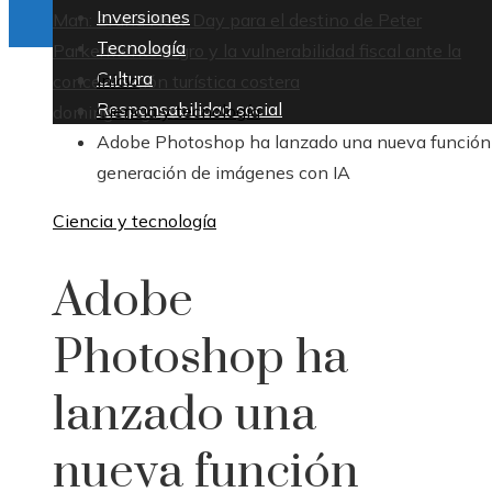
Inversiones
Man: Brand New Day para el destino de Peter
Tecnología
Parker
Montenegro y la vulnerabilidad fiscal ante la
Cultura
Inicio
concentración turística costera
Responsabilidad social
Ciencia y tecnología
domingo, agosto 9
Adobe Photoshop ha lanzado una nueva función
generación de imágenes con IA
Ciencia y tecnología
Adobe
Photoshop ha
lanzado una
nueva función