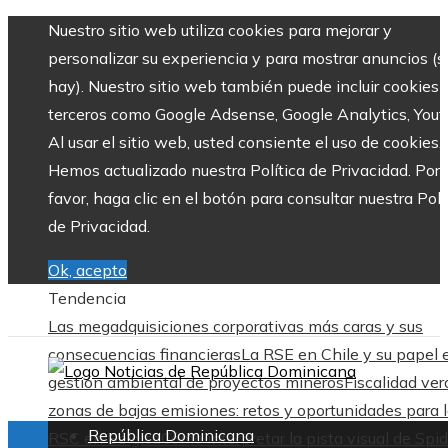
Nuestro sitio web utiliza cookies para mejorar y
personalizar su experiencia y para mostrar anuncios (si
hay). Nuestro sitio web también puede incluir cookies 
terceros como Google Adsense, Google Analytics, Yout
Al usar el sitio web, usted consiente el uso de cookies.
Hemos actualizado nuestra Política de Privacidad. Por
favor, haga clic en el botón para consultar nuestra Polí
de Privacidad.
Ok, acepto
Tendencia
Las megadquisiciones corporativas más caras y sus
consecuencias financieras
La RSE en Chile y su papel 
gestión ambiental de proyectos mineros
Fiscalidad ver
zonas de bajas emisiones: retos y oportunidades para 
República Dominicana
RSC en Bélgica
Cómo interpretar la pista visual de Spid